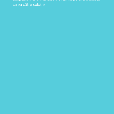
de nicotina
calea către soluție.
Dependenta
de alcool
Managementul
anxietatii
Mindfulness
Respiratie
Profunda
Ritmata
646
Training
Autogenic
Respiratie
Profunda
Pediatrica
5×5
Relaxare
Musculara
Progresiva