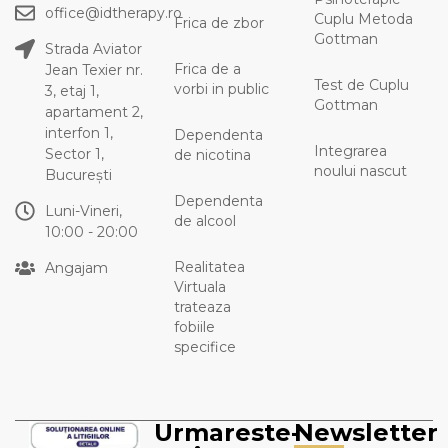
office@idtherapy.ro
Cuplu Metoda
Frica de zbor
Gottman
Strada Aviator
Frica de a
Jean Texier nr.
Test de Cuplu
vorbi in public
3, etaj 1,
Gottman
apartament 2,
interfon 1,
Dependenta
Integrarea
Sector 1,
de nicotina
noului nascut
București
Dependenta
Luni-Vineri,
de alcool
10:00 - 20:00
Realitatea
Angajam
Virtuala
trateaza
fobiile
specifice
Urmareste-
Newsletter