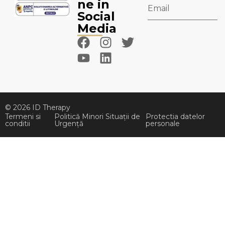
ne in
Social
Media
© 2026 ID Therapy
Termeni si
Politică Minori Situații de
Protectia datelor
conditii
Urgență
personale