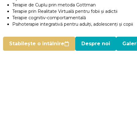
Terapie de Cuplu prin metoda Gottman
Apariții
Terapie prin Realitate Virtuală pentru fobii și adictii
media
Terapie cognitiv-comportamentală
Psihoterapie integrativă pentru adulți, adolescenți și copii
Stabilește o întâlnire
Despre noi
Galer
Terapie
de
Cuplu
Metoda
Gottman
Terapie
prin
Realitate
Virtuală
Trateaza
fobiile
Frica
de
zbor
Frica