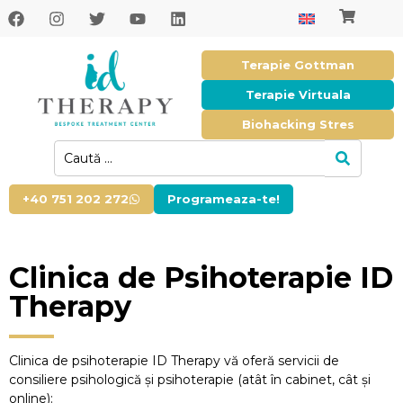
Terapie Gottman
Terapie Virtuala
Biohacking Stres
+40 751 202 272
Programeaza-te!
Clinica de Psihoterapie ID
Nadia
Therapy
Gorduza
Raina
Saguna
Clinica de psihoterapie ID Therapy vă oferă servicii de
consiliere psihologică și psihoterapie (atât în cabinet, cât și
Cariere
online):