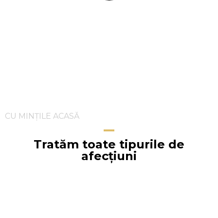
Test
Frica
de a
Vorbi
in
Public
Test Fobii
Specifice
Test de
Evaluare
Frica de
Animale-
CU MINȚILE ACASĂ
Insecte
Test
Tratăm toate tipurile de
Evaluare
Frica de
afecțiuni
Sange-
Ace
Test
Parenting
Gottman